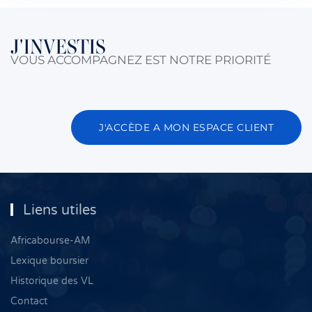
J'INVESTIS
VOUS ACCOMPAGNEZ EST NOTRE PRIORITÉ
J'ACCÈDE A MON ESPACE CLIENT
Liens utiles
Africabourse-AM
Lexique boursier
Historique des VL
Contact