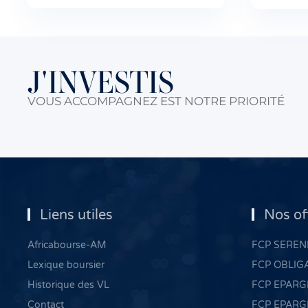
J'INVESTIS
VOUS ACCOMPAGNEZ EST NOTRE PRIORITÉ
Liens utiles
Nos of
Africabourse-AM
FCP SERENI
Lexique boursier
FCP OBLIG
Historique des VL
FCP EPARG
Contact
FCP EPARG