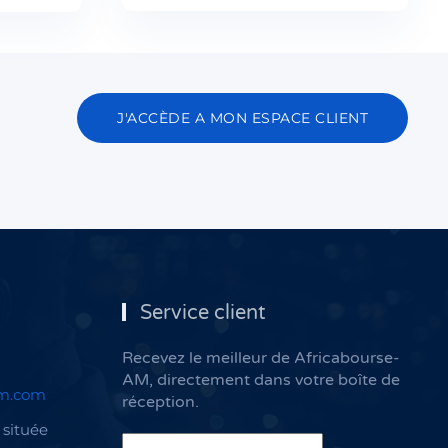
J'ACCÈDE A MON ESPACE CLIENT
Service client
Recevez le meilleur de Africabourse-
AM, directement dans votre boîte de
am.com
réception.
située