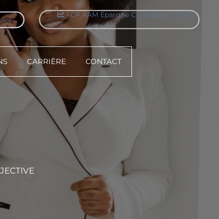
FCP AAM Epargne Croissance : 20,47%
ents
NS
CARRIÈRE
CONTACT
JECTIVE