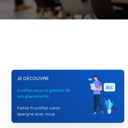
JE DÉCOUVRE
Confiez-nous la gestion de
vos placements
Faites fructifiez votre
épargne avec nous