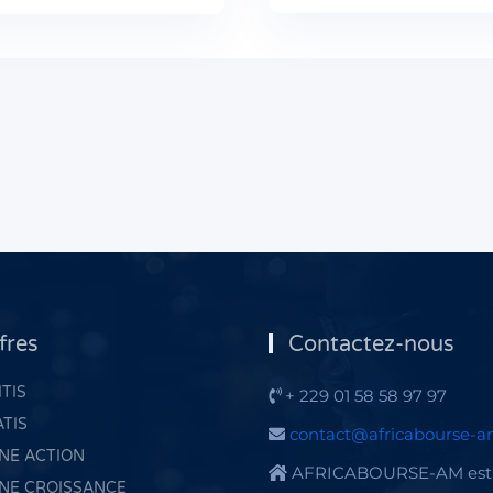
fres
Contactez-nous
TIS
+ 229 01 58 58 97 97
ATIS
contact@africabourse-
NE ACTION
AFRICABOURSE-AM est 
NE CROISSANCE