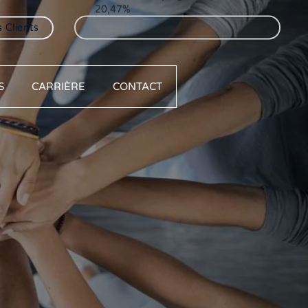
 Clients
FCP AAM Sérenitis : 9,05%
S
CARRIÈRE
CONTACT