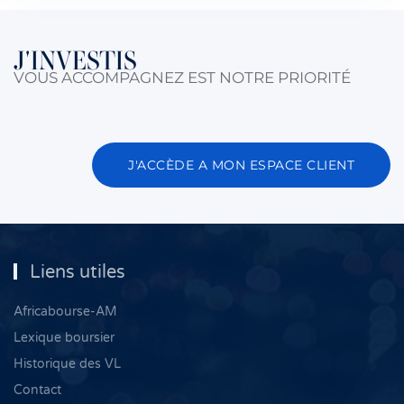
J'INVESTIS
VOUS ACCOMPAGNEZ EST NOTRE PRIORITÉ
J'ACCÈDE A MON ESPACE CLIENT
Liens utiles
Africabourse-AM
Lexique boursier
Historique des VL
Contact