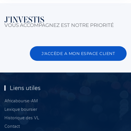
J'INVESTIS
VOUS ACCOMPAGNEZ EST NOTRE PRIORITÉ
J'ACCÈDE A MON ESPACE CLIENT
Liens utiles
Africabourse-AM
Lexique boursier
Historique des VL
Contact