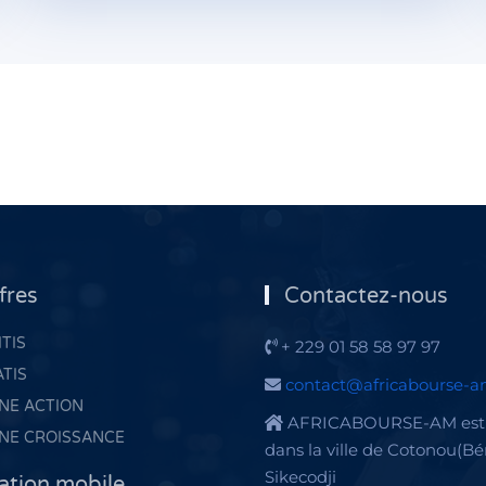
fres
Contactez-nous
TIS
+ 229 01 58 58 97 97
ATIS
contact@africabourse-
NE ACTION
AFRICABOURSE-AM est 
NE CROISSANCE
dans la ville de Cotonou(Bé
Sikecodji
ation mobile