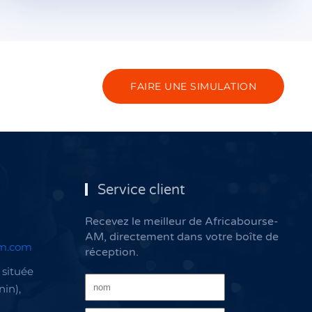
FAIRE UNE SIMULATION
Service client
Recevez le meilleur de Africabourse-
AM, directement dans votre boîte de
am.com
réception.
située
nin),