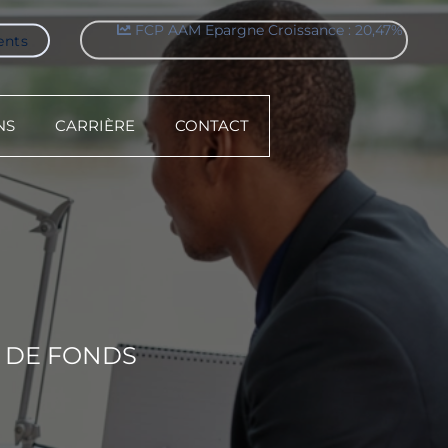
FCP AAM Epargne Croissance : 20,47%
ents
NS
CARRIÈRE
CONTACT
 DE FONDS