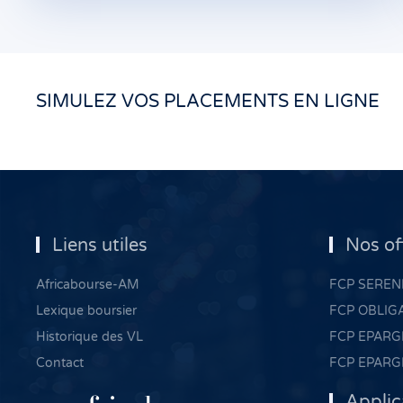
SIMULEZ VOS PLACEMENTS EN LIGNE
Liens utiles
Nos of
Africabourse-AM
FCP SERENI
Lexique boursier
FCP OBLIG
Historique des VL
FCP EPARG
Contact
FCP EPARG
Applic