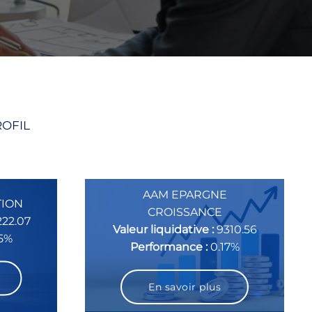
ROFIL
AAM EPARGNE
TION
CROISSANCE
222.07
Valeur liquidative :
9310.56
.5%
Performance :
0.17%
En savoir plus