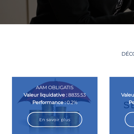
DÉCO
AAM OBLIGATIS
Valeur liquidative :
8835.53
Valeu
Performance :
0.2%
Pe
En savoir plus