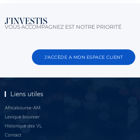
J'INVESTIS
VOUS ACCOMPAGNEZ EST NOTRE PRIORITÉ
J'ACCÈDE A MON ESPACE CLIENT
Liens utiles
Africabourse-AM
Lexique boursier
Historique des VL
Contact