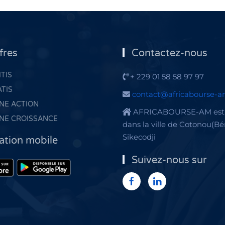
fres
Contactez-nous
TIS
+ 229 01 58 58 97 97
ATIS
contact@africabourse-
NE ACTION
AFRICABOURSE-AM est 
NE CROISSANCE
dans la ville de Cotonou(Bé
Sikecodji
ation mobile
Suivez-nous sur