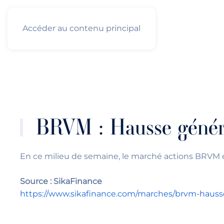
Français
PROFIL TYPE
Accéder au contenu principal
ACCUEIL
AFRICABOURSE-
BRVM : Hausse général
En ce milieu de semaine, le marché actions BRVM en
Source : SikaFinance
https://www.sikafinance.com/marches/brvm-hausse