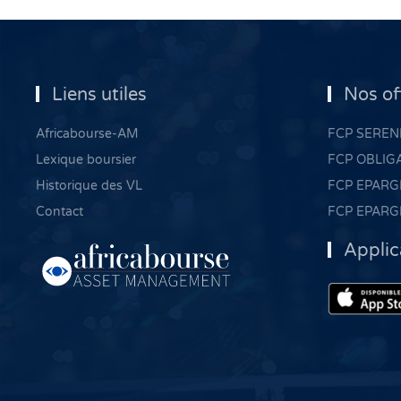
Liens utiles
Nos of
Africabourse-AM
FCP SERENI
Lexique boursier
FCP OBLIG
Historique des VL
FCP EPARG
Contact
FCP EPARG
Applic