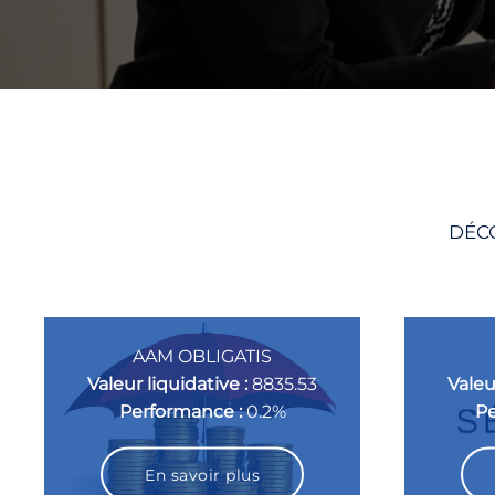
DÉCO
AAM OBLIGATIS
Valeur liquidative :
8835.53
Valeu
Performance :
0.2%
Pe
En savoir plus