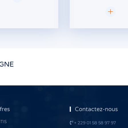
IGNE
fres
Contactez-nous
TIS
+ 229 01 58 58 97 97