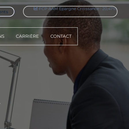
FCP AAM Epargne Croissance : 20,47%
ents
NS
CARRIÈRE
CONTACT
S