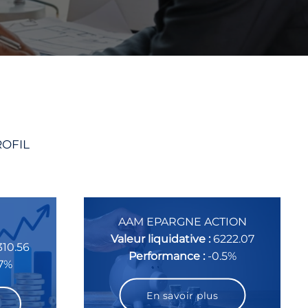
ROFIL
AAM EPARGNE ACTION
Valeur liquidative :
6222.07
310.56
Performance :
-0.5%
17%
En savoir plus