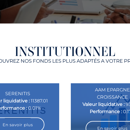
INSTITUTIONNEL
UVREZ NOS FONDS LES PLUS ADAPTÉS A VOTRE P
AAM EPARGNE
SERENITIS
CROISSANCE
r liquidative :
11387.01
Valeur liquidative :
9
rformance :
0.01%
Performance :
0.
En savoir plus
En savoir plus