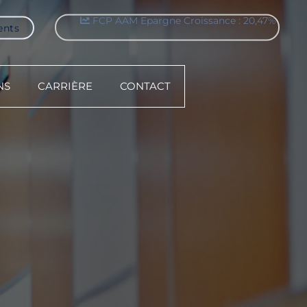
ents
FCP AAM Sérenitis : 9,05%
NS
CARRIÈRE
CONTACT