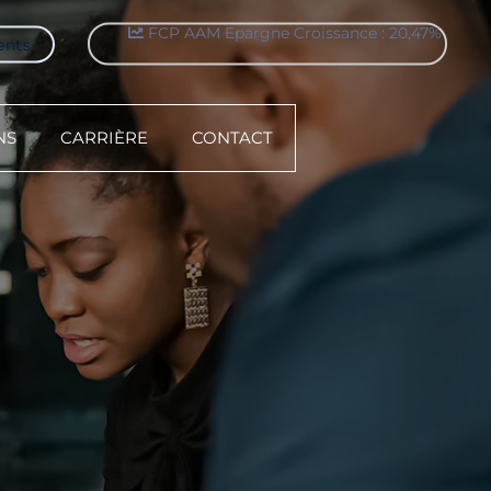
ents
FCP AAM Sérenitis : 9,05%
NS
CARRIÈRE
CONTACT