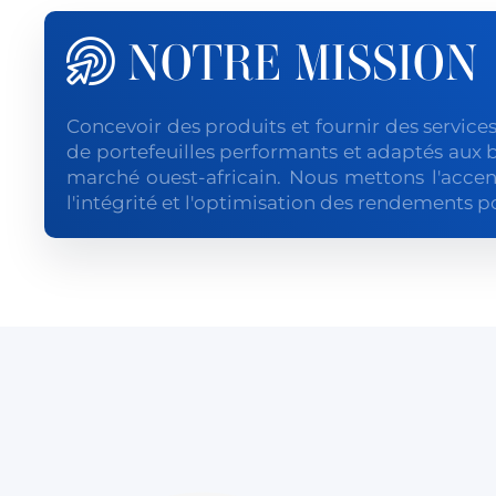
NOTRE MISSION
Concevoir des produits et fournir des services
de portefeuilles performants et adaptés aux 
marché ouest-africain. Nous mettons l'accent
l'intégrité et l'optimisation des rendements po