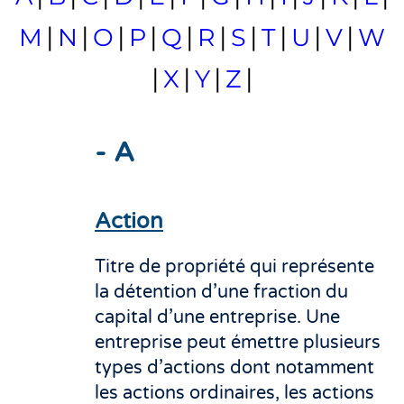
|
|
|
|
|
|
|
|
|
|
M
N
O
P
Q
R
S
T
U
V
W
|
|
|
|
X
Y
Z
- A
Action
Titre de propriété qui représente
la détention d’une fraction du
capital d’une entreprise. Une
entreprise peut émettre plusieurs
types d’actions dont notamment
les actions ordinaires, les actions