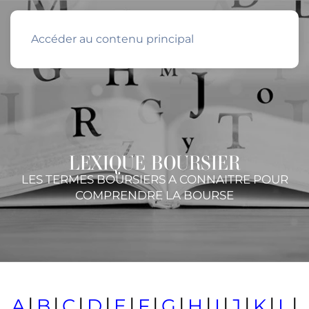
Accéder au contenu principal
LEXIQUE BOURSIER
LES TERMES BOURSIERS A CONNAITRE POUR
COMPRENDRE LA BOURSE
|
|
|
|
|
|
|
|
|
|
|
|
A
B
C
D
E
F
G
H
I
J
K
L